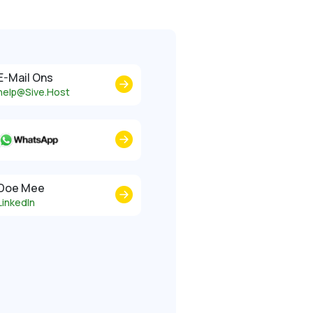
E-Mail Ons
help@Sive.Host
Doe Mee
LinkedIn