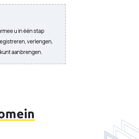
armee u in één stap
egistreren, verlengen,
 kunt aanbrengen.
omein