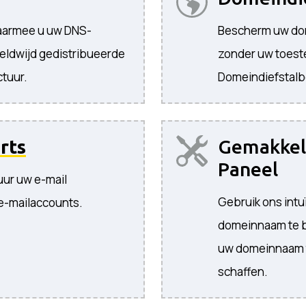
waarmee u uw DNS-
Bescherm uw dom
eldwijd gedistribueerde
zonder uw toest
tuur.
Domeindiefstal
rts
Gemakkeli
Paneel
uur uw e-mail
Gebruik ons ​​in
e-mailaccounts.
domeinnaam te b
uw domeinnaam t
schaffen.