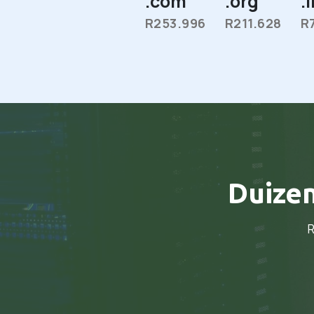
.com
.org
.
R253.996
R211.628
R
Duize
R