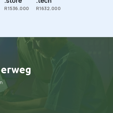
.store
.tech
R1536.000
R1632.000
derweg
en