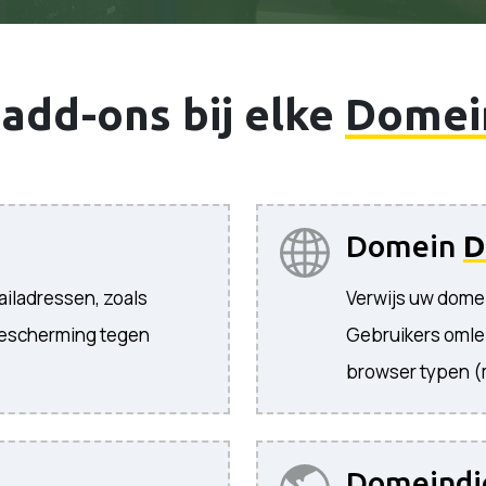
add-ons bij elke
Domei
Domein
D
iladressen, zoals
Verwijs uw dome
bescherming tegen
Gebruikers omle
browser typen 
Domeindi