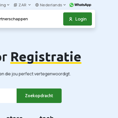
ing
ZAR
Nederlands
Login
rtnerschappen
or
Registratie
en die jou perfect vertegenwoordigt.
Zoekopdracht