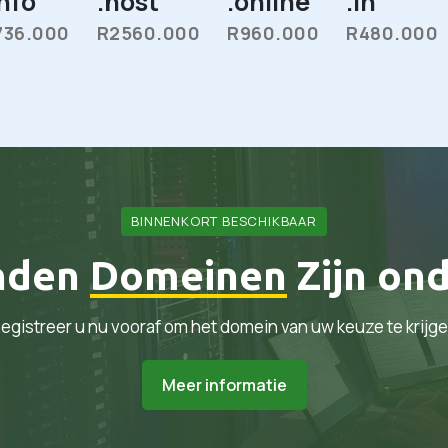
info
.host
.online
.in
736.000
R2560.000
R960.000
R480.000
BINNENKORT BESCHIKBAAR
nden
Domeinen
Zijn on
egistreer u nu vooraf om het domein van uw keuze te krijg
Meer informatie