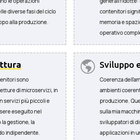
ano le operazioni
generali ridotte:
e diverse fasi del ciclo
contenitori sign
luppo alla produzione.
memoria e spazio
operativo compl
ttura
Sviluppo 
enitori sono
Coerenza dell'am
etture di microservizi, in
ambienti coerenti 
n servizi più piccoli e
produzione. Ques
sere eseguito nel
sulla mia macchi
la gestione, la
sviluppatori di d
odo indipendente.
applicazioni in 