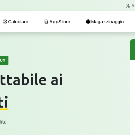
A
Calcolare
AppStore
Magazzinaggio
NUX
ttabile ai
ti
lità