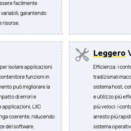
essere facilmente
i variabili, garantendo
e risorse.
Leggero
V
er isolare applicazioni
Efficienza: i con
contenitore funzioni in
tradizionali macc
ento può migliorare la
sistema host, co
mpatto di errori e
e utilizzo più eff
e applicazioni, LXC
più veloci: i con
anga coerente, riducendo
arresto più rapid
nze del software.
sistema operativ