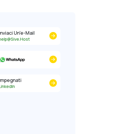
Inviaci Un'e-Mail
help@Sive.Host
Impegnati
LinkedIn