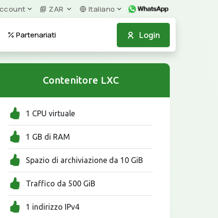
ccount
ZAR
Italiano
Login
Partenariati
Contenitore LXC
1 CPU virtuale
1 GB di RAM
Spazio di archiviazione da 10 GiB
Traffico da 500 GiB
1 indirizzo IPv4