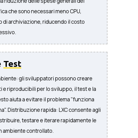
 la riduzione delle spese generali dei
ifica che sono necessari meno CPU,
 di archiviazione, riducendo il costo
essivo.
e
Test
biente: gli sviluppatori possono creare
e riproducibili per lo sviluppo, il test e la
to aiuta a evitare il problema "funziona
na". Distribuzione rapida: LXC consente agli
istribuire, testare e iterare rapidamente le
un ambiente controllato.