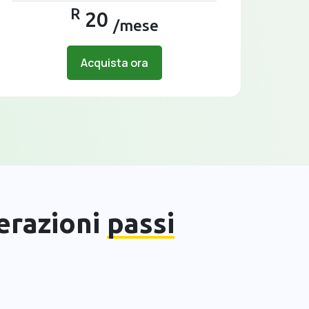
R
20
/mese
Acquista ora
perazioni
passi