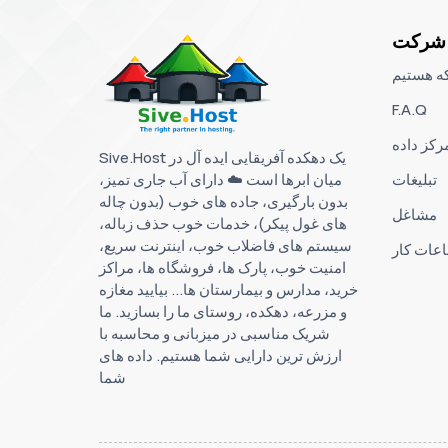
شرکت
که هستیم
F.A.Q
رکز داده
Sive.Host یک دهکده آفریقایی ایده آل در
میان ابرها است ☁️ دارای آب جاری تمیز،
تبلیغات
بدون بارگیری، جاده های خوب (بدون چاله
مشاغل
های غول پیکر)، خدمات خوب حذف زباله،
سیستم های فاضلاب خوب، اینترنت سریع،
عات کار
امنیت خوب، پارک ها، فروشگاه ها، مراکز
خرید، مدارس و بیمارستان ها... بیایید مغازه
و مزرعه، دهکده، روستای ما را بسازید. ما
شریک مناسبی در میزبانی و محاسبه با
ارزش ترین دارایی شما هستیم. داده های
شما